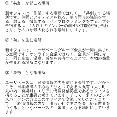
①「共創」が起こる場所
新オフィスは「作業」する場所ではなく、「共創」する場
所です。仲間とアイディアを捻る、喧々諤々の議論をす
る、教える、撮影する、ペアプログラミングをする、プチ
合宿する…。2人以上のメンバーの個性や才能が掛け合わ
さり、その力が最大化される場所になります。
②「熱」を生む場所
新オフィスは、ユーザベースグループ全員が一同に集まれ
る空間です。オンライン会議ではなく、全員が一同に介
し、同じ空気、温度、感情を共有することで、本物の熱量
が生まれる場所になります。
③「象徴」となる場所
ユーザベースは、経済情報の力を信じる会社です。だから
こそ、日本経済の中心地のひとつである大丸有（大手町・
丸の内・有楽町）エリアに情報発信拠点であるオフィスを
構えることが重要と考えています。そして、多くのビジネ
スパーソンの方にこのオフィスで交流していただくこと
で、「経済情報の力で、誰もがビジネスを楽しめる世界を
つくる」というパーパスの「象徴」となる場所にしていき
ます。