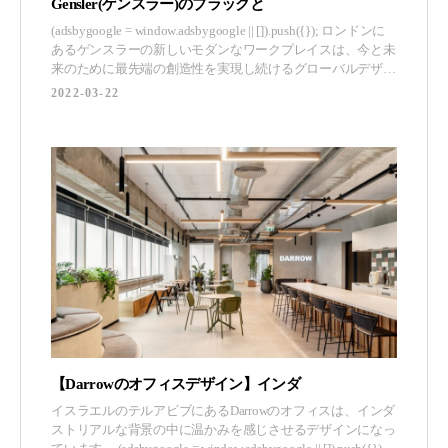
Gensler(ゲンスラー)のブラックと
(adsbygoogle = window.adsbygoogle || []).push({}); ロンドンに
あるゲンスラーの新しいモダンなワークプレイスは、今と未
来のために最先端の創造性を実現し続けるグローバルデザイ
ン会社として、そのプロセスの再構築と変革を促していま
2022-03-22
す。 ゲンスラーは、イギリス・ロンドンに位置するオフィ
スの歴史に根ざしたデザイン
【Darrowのオフィスデザイン】インダ
イスラエルのテルアビブにあるDarrowのオフィスは、インダ
ストリアルな背景の中に温かみを感じさせるデザインになっ