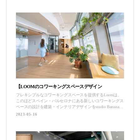
【LOOMのコワーキングスペースデザイン
フレキシブルなコワーキングスペースを提供するLoomは、
このほどスペイン・バルセロナにある新しいコワーキングス
ペースの設計を建築・インテリアデザインをstudio Bananaに
依頼しました。 (adsbygoogle = window.adsbygoogle ||
2023-05-16
[]).push({}); プレミアムな空間デザインを通じて、LOOM
GLÒRIESは、南