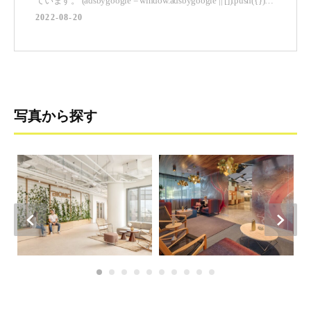
ています。 (adsbygoogle = window.adsbygoogle || []).push({});
Darrowは、人工知能を使って隠れた法律違反を発見し、起訴
2022-08-20
する会社です。Switch upは、さまざまな色を使った温かみの
写真から探す