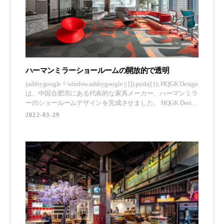
ハーマンミラーショールームの開放的で透明
(adsbygoogle = window.adsbygoogle || []).push({}); HQGK Design
は、中国合肥市にある代表的な家具メーカー、ハーマンミラ
ーのショールームデザインを完成させました。 HQGK Design
は2019年、また新たなチャレンジを経験しました。それ
2022-03-29
は、ハーマンミラー合肥支社の代理店であるHezhile Fur