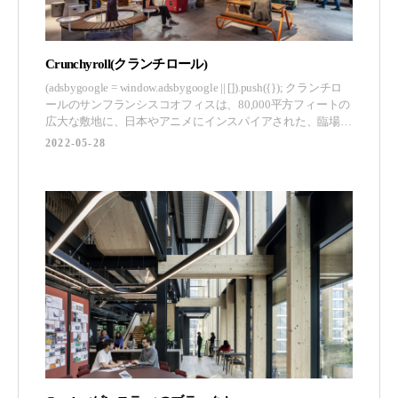
Crunchyroll(クランチロール)
(adsbygoogle = window.adsbygoogle || []).push({}); クランチロ
ールのサンフランシスコオフィスは、80,000平方フィートの
広大な敷地に、日本やアニメにインスパイアされた、臨場感
あふれる空間が広がっています。Muse & Co.は、日本の伝統
2022-05-28
文化とCrunchyrollのブランドを用いて、カリフォルニア州サ
ン