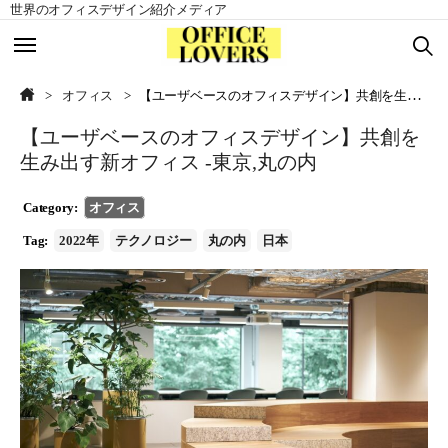
世界のオフィスデザイン紹介メディア
TOP
TOP
オフィス
【ユーザベースのオフィスデザイン】共創を生み出す新オフィス -東京,丸の内
【ユーザベースのオフィスデザイン】共創を
北アメリカ
北アメリカ
生み出す新オフィス -東京,丸の内
ヨーロッパ
ヨーロッパ
Category:
オフィス
Tag:
2022年
テクノロジー
丸の内
日本
アジア
アジア
南アメリカ
南アメリカ
オセアニア
オセアニア
アフリカ
アフリカ