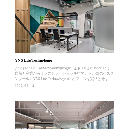
YNS Life Technologie
(adsbygoogle = window.adsbygoogle || []).push({}); Usdesignは、
自然と産業からインスピレーションを得て、トルコのイスタ
ンブールにYNS Life Technologiesのオフィスを完成させまし
た。 温かく親しみやすいオフィスの雰囲気の中で、仕事の
2022-04-13
効率もアップしました。Usdesignの主な目標は、エ