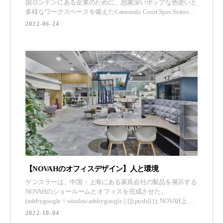
国ロンドンにある企業のために、思慮深いポップな色使いと
多様なワークスペースを備えたCamomile Court Spec Suitesの
空間を完成させました。 Octraは、家主向けのBuilt to Leaseサ
2022-06-24
ービスを通じて、Ca
【NOVAHのオフィスデザイン】人と環境
ゲンスラーは、中国・上海にある家具会社の製品を展示する
NOVAHのショールームとオフィスを完成させた。
(adsbygoogle = window.adsbygoogle || []).push({}); NOVAH上海
の展示場は、設計当初からWELL認証の基準で建設されまし
2022-10-04
た。細部に至るまで、人への配慮が感じられます。空気、