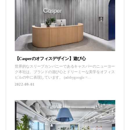
【Casperのオフィスデザイン】遊び心
世界的なスリープカンパニーであるキャスパーのニューヨー
ク本社は、ブランドの遊び心とドリーミーな美学をオフィス
ビルの中に表現しています。 (adsbygoogle =
window.adsbygoogle || []).push({}); Architecture Research Office
2022-09-01
は、ニューヨークのビジネス価値と文化を反映したCasperの
オフィ