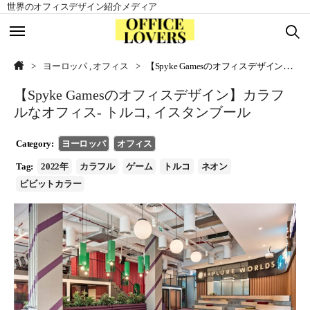
世界のオフィスデザイン紹介メディア
TOP
TOP
ヨーロッパ
,
オフィス
【Spyke Gamesのオフィスデザイン】カラフルなオフィス- トルコ, イスタンブール
【Spyke Gamesのオフィスデザイン】カラフ
北アメリカ
北アメリカ
ルなオフィス- トルコ, イスタンブール
ヨーロッパ
ヨーロッパ
Category:
ヨーロッパ
オフィス
Tag:
2022年
カラフル
ゲーム
トルコ
ネオン
アジア
アジア
ビビットカラー
南アメリカ
南アメリカ
オセアニア
オセアニア
アフリカ
アフリカ