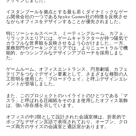
デザインしました。
イスタンブールを拠点とする最も若くダイナミックなゲー
ム開発会社の一つであるSpyke Games社の特徴を反映させ
ながらオフィスをデザインすることが優先されました。
特にソーシャルスペース、ミーティングルーム、カフェ、
リラックスエリアには、ゲームキャラクターが持つ陽気で
カラフルな世界観を反映させるよう心がけました。一方、
業務部門やワーキングエリアでは、よりニュートラルで機
能的、かつシンプルなデザインアプローチを採用しまし
た。
ゲームルーム、オフィスエントランス、円形劇場、カフェ
テリアをつなぐデザイン要素として、さまざまな種類の人
工照明を使用した「ブロードウェイ」と呼ぶデザインエレ
メントが登場しました。
また、このプロジェクトのハイライトのひとつである「マ
スラ」と呼ばれる圧縮紙をそのまま使用したオフィス装飾
は、強い存在感を示しています。
オフィスの中2階として設計された会議室棟は、折衷的で
ポップなデザイン言語で表現されており、オープン、クロ
ーズ両方のサイズの会議室と通話室があります。