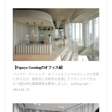
光、音など、鉄筋コンクリートに囲
【Papaya Gamingのオフィス紹
パパイヤ・ゲーミング・オフィスをミニマルでシックな空間
に作り上げ、創造性と生産性を促進してリラックスできる、
かつ協力的な職場環境を重視しました。 (adsbygoogle =
window.adsbygoogle || []).push({}); このプロジェクトにおける
2024-01-25
主な課題のひとつは、ゲーム会社はゲーム会社らしくなけれ
ばならない