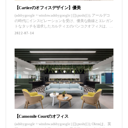
【Cartierのオフィスデザイン】優美
(adsbygoogle = window.adsbygoogle || []).push({}); アールデコ
の時代にインスピレーションを受け、優美な曲線とエレガン
トなタッチを追求したカルティエのバンコクオフィスは、高
級ブランドの伝説的な美と職人技の歴史にオマージュを捧げ
2022-07-14
ています。オービット デザイン スタジオは、タイのバンコ
クにある高級ジュエラー、カルティエの
【Camomile Courtのオフィス
(adsbygoogle = window.adsbygoogle || []).push({}); Oktraは、英