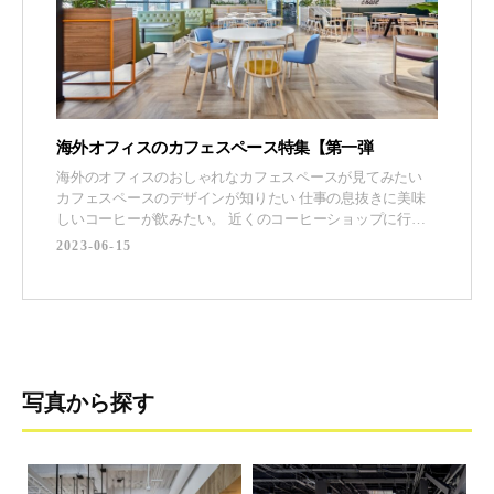
海外オフィスのカフェスペース特集【第一弾
海外のオフィスのおしゃれなカフェスペースが見てみたい
カフェスペースのデザインが知りたい 仕事の息抜きに美味
しいコーヒーが飲みたい。 近くのコーヒーショップに行く
のもいいけど、会社の中で美味しいコーヒーが飲めてリフレ
2023-06-15
ッシュできたら素敵ですよね。 ということで、本日は海外
のオフィスのカフェスペースを紹介します。 (adsbygoogle
写真から探す