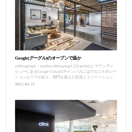
Google(グーグル)のオープンで温か
(adsbygoogle = window.adsbygoogle || []).push({}); マウンテン
ビューにあるGoogle Cloudのキャンパスには37のコラボレー
ションエリアがあり、部門を超えた交流とイノベーションの
ための理想的なコネクティビティを提供しています。 Blitz
2022-04-22
は、カリフォルニア州サニーベールにあるグーグルテックコ
ーナ