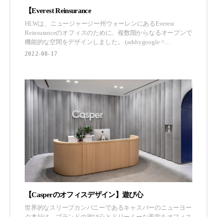
【Everest Reinsurance
HLWは、ニュージャージー州ウォーレンにあるEverest
Reinsuranceのオフィスのために、複数階からなるオープンで
機能的な空間をデザインしました。 (adsbygoogle =
window.adsbygoogle || []).push({}); 階段の照明や、アトリウム
2022-08-17
の大きな窓から差し込む自然光など、空間の照明がデザイン
の重要な要素となって
【Casperのオフィスデザイン】遊び心
世界的なスリープカンパニーであるキャスパーのニューヨー
ク本社は、ブランドの遊び心とドリーミーな美学をオフィス