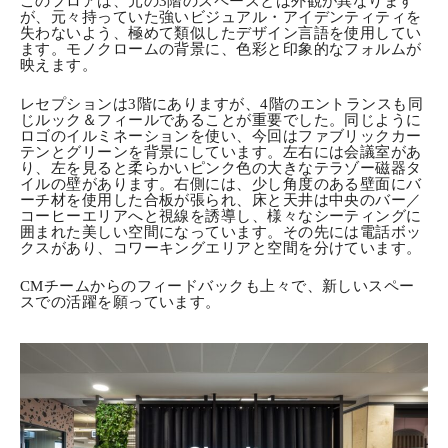
このフロアは、元の3階のスペースとは外観が異なります
が、元々持っていた強いビジュアル・アイデンティティを
失わないよう、極めて類似したデザイン言語を使用してい
ます。モノクロームの背景に、色彩と印象的なフォルムが
映えます。
レセプションは3階にありますが、4階のエントランスも同
じルック＆フィールであることが重要でした。同じように
ロゴのイルミネーションを使い、今回はファブリックカー
テンとグリーンを背景にしています。左右には会議室があ
り、左を見ると柔らかいピンク色の大きなテラゾー磁器タ
イルの壁があります。右側には、少し角度のある壁面にバ
ーチ材を使用した合板が張られ、床と天井は中央のバー／
コーヒーエリアへと視線を誘導し、様々なシーティングに
囲まれた美しい空間になっています。その先には電話ボッ
クスがあり、コワーキングエリアと空間を分けています。
CMチームからのフィードバックも上々で、新しいスペー
スでの活躍を願っています。