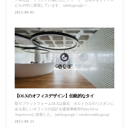
ビルの中に表現しています。 (adsbygoogle =
window.adsbygoogle || []).push({}); Architecture Research Office
2022-09-01
は、ニューヨークのビジネス価値と文化を反映したCasperの
オフィ
【OLXのオフィスデザイン】伝統的なタイ
取引プラットフォームOLXは最近、ポルトガルのリスボンに
ある新しいオフィスの設計を建築事務所Pedra Silva
Arquitectosに依頼した。 (adsbygoogle = window.adsbygoogle ||
[]).push({}); OLXグループは、45の市場に存在する主要なク
2022-09-21
ラシファイドプラットフォームのネットワークで、OLX、