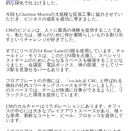
的な緑化で仕上げました。
今回もCharlton Morrisの大規模な拡張工事に協力させてい
ただき、ビジネスの成長を成功に導きました。
CMのビジョンは、人々に最高の体験を提供することであ
り、私たちは、彼らのために何か素晴らしいものを創り出
すというチャレンジが好きでした。
すでにリーズの34 Boar Laneの3階を使用しています。チャ
ールトン・モリスは、このたび4階を占拠し、スペシャリ
ストチームのためにさらなるスペースを確保することにな
りました。会議室、電話ボックス、禅の部屋、そしてリー
ズ駅を見渡せるバーもあります。
フロアプレートの片側には、「co-lab @ CM」と呼ばれる
独自の社内コワーキングスペースをデザインしました。こ
のスペースでは、チームが快適に仕事ができるように、リ
ラックスした環境を提供しています。
CMのカルチャーはコラボレーションにあります。オフィ
スの中心には大きなブレイクアウトスペースがあり、様々
な座席、新鮮なコーヒー、ビール、プロセッコを提供して
います。