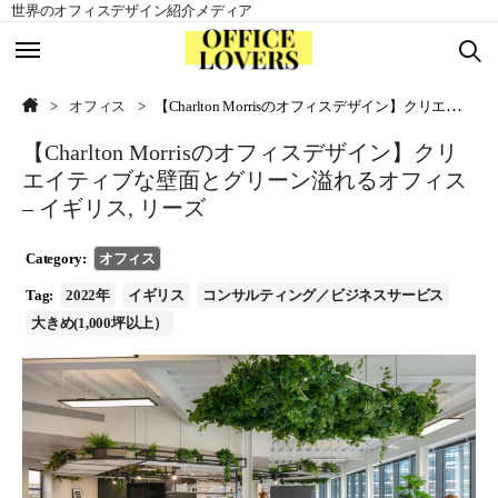
世界のオフィスデザイン紹介メディア
TOP
TOP
オフィス
【Charlton Morrisのオフィスデザイン】クリエイティブな壁面とグリーン溢れるオフィス – イギリス, リーズ
【Charlton Morrisのオフィスデザイン】クリ
北アメリカ
北アメリカ
エイティブな壁面とグリーン溢れるオフィス
– イギリス, リーズ
ヨーロッパ
ヨーロッパ
Category:
オフィス
アジア
アジア
Tag:
2022年
イギリス
コンサルティング／ビジネスサービス
大きめ(1,000坪以上）
南アメリカ
南アメリカ
オセアニア
オセアニア
アフリカ
アフリカ