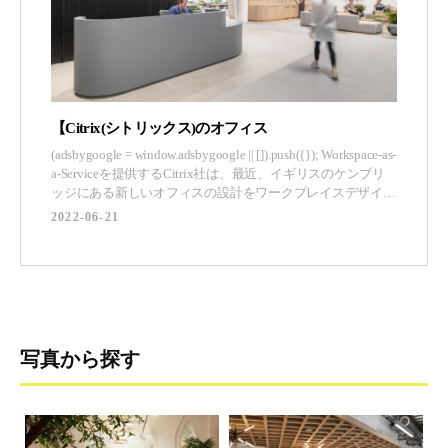
【Citrix(シトリックス)のオフィス
(adsbygoogle = window.adsbygoogle || []).push({}); Workspace-as-
a-Serviceを提供するCitrix社は、最近、イギリスのケンブリ
ッジにある新しいオフィスの設計をワークプレイスデザイン
会社のAreaに依頼しました。 「常に変化し続ける仕事の世
2022-06-21
界において、Citrix社にとって戦略的ビ
写真から探す