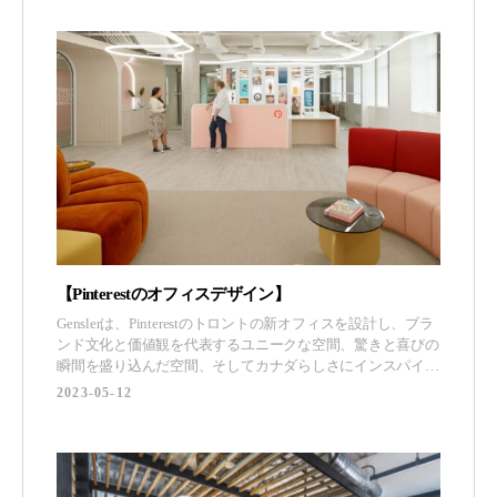
Avi
【Pinterestのオフィスデザイン】
Genslerは、Pinterestのトロントの新オフィスを設計し、ブラ
ンド文化と価値観を代表するユニークな空間、驚きと喜びの
瞬間を盛り込んだ空間、そしてカナダらしさにインスパイア
された空間を作り上げることに努めました。 (adsbygoogle =
2023-05-12
window.adsbygoogle || []).push({}); Genslerは、カナダのトロン
トに