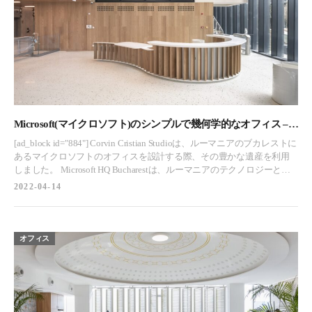
お問合わせ
お問合わせ
プライバシーポリシー
プライバシーポリシー
CLOSE
CLOSE
Microsoft(マイクロソフト)のシンプルで幾何学的なオフィス –
ブカレスト, ルーマニア
[ad_block id="884"] Corvin Cristian Studioは、ルーマニアのブカレストに
あるマイクロソフトのオフィスを設計する際、その豊かな遺産を利用
しました。 Microsoft HQ Bucharestは、ルーマニアのテクノロジーと科
学の発展にとって歴史的かつ象徴的な場所へのオマージュです。デザ
2022-04-14
インはポリテクニックユニバーシティとこの地域の豊かな産業遺産の
両方からヒントを得ています。 マイクロソフト本社ビルは、ウェルゴ
ールド認証を目指しています。しかし、一般的なハイテク企業のオフ
ィスとは全く異なる方法で、ウェルビーイング、社交性、創造性を高
オフィス
める職場環境を目指しています。 私たちは、この敷地の歴史にインス
ピレーションを得ました。そのため、デザインは産業遺産の要素、地
域の歴史を思い出させる形状、素材、テクスチャーを使用するととも
に、シンプルで幾何学的なライン、合理的でクリーンな仕上げ、テク
ノロジーによっての現代的な本質、を捉えています。 建物は、鋭角的