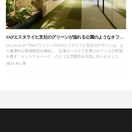
す。 2つ目のインスピレーションの源は、テルアビブのバウハウス、ホ
ン州の職人を雇用して象眼やハンドペイントを施し、地域経済に刺激
ワイトシティなのです。その美学と可塑性は、近隣のさまざまな幾何
を与えるとともに、こうしたアーティストにプラットフォームを提供
学模様や「ストリップ」ウィンドウに反映されています。 プロジェク
するという、素晴らしい形で地域社会に還元しています。 これは虚栄
ト全体は、パブリックスペース（街のメインストリート）と、小さく
心の強いオフィスではなく、「WE CARE（私たちは大切にします）」
親密なワークプレイスの組み合わせで構成されており、その柔軟性は
ということを明確に表明しているのです。 受付/エントランススペース
大きく、いつでもその位置を変更することが可能です。 結果は壮大な
廊下 廊下 廊下 [ad_block id="1975"] 廊下 会議室/ミーティングスペース
もので、建物全体がいわば歌のようになっているのです。様々なスペ
SAPエスタライヒ支社のグリーンが溢れる公園のようなオフィ
カフェスペース カフェスペース ワークスペース
ースの間を縫うように走るストーリーは、居住者にコラボレーション
ス – オーストリア, ウィーン
https://youtu.be/0qgnAG-uQoY [ad_block id="1970"]
[ad_block id="884"] ウィーンのSAPエスタライヒ支社のデザインは、よ
と創造のための様々なソリューションを提供します。私たちは、こう
り健康的な職場環境を確保し、従来のハイテク企業のオフィスの常識
してこの建築への憧れを創り出したのです。 オープンスペース 階段エ
を覆す「セントラルパーク」のような雰囲気を目指し作られました。
リア 受付/エントランススペース 廊下 オープンスペース [ad_block
INNOCAD architectureは、オーストリア・ウィーンにあるソフトウェア
2022-03-30
id="1975"] 階段エリア カフェ/レストランスペース 会議室/ミーティング
企業大手SAPのオフィスのデザインを実現しました。 このプロジェク
スペース リラックススペース カフェ/レストランスペース 階段エリア
トの戦略的なデザインは、自然物の使用によってされています。自然
https://youtu.be/Eu-ATDp0EVs [ad_block id="1970"]
物がオフィスに入ることで、物理的にも心理的にも健康的な労働環境
にすることができているのです。ハイテク企業のオフィスに植物が取
り入れられることはあまりないため、その概念を覆すためにある意味
で「セントラルパーク」を設置することを想定したデザインになった
のです。この"公園"のようなオフィスは誰もが利用でき、さまざまなア
メニティを提供するものです。ラウンジ、キッチンスペース、コーヒ
ーバー、ミーティングルーム、シンキングルームなど、機能的な設備
が整っています。すべてのワークステーションからすぐ近くにあるこ
の公園は、外壁に沿った個々のデスクが密集して整然と並んでいるの
とは対照的に、開放的な空間を提供しています。また、技術職の社員