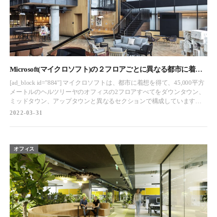
IDCノイダキャンパスはジャアリワーク（穴のあいた石や格子状のスク
リーンを使ったムガール建築様式）、アーチ、ドーム型の天井で特徴
づけられており、世界最大の建築の驚異であるタージマハルから着想
を得た建築様式は見逃せません。しかし、ムガール帝国の芸術と建築
の印象を現代的なオフィス空間に取り入れることは、非常に困難なこ
とでした。マイクロソフトは、タージマハルの壮大さと素材の豊かさ
を、ノイダオフィスに取り入れることを強く希望していました。私た
ちはこれをチャレンジと受け止め、クリエイティブチームのブレイン
Microsoft(マイクロソフト)の２フロアごとに異なる都市に着想
ストーミングで、さらに一歩踏み込んで、アーチ型のエントランス、
を得た壮大なオフィス – イスラエル, ヘルツリーヤ
[ad_block id="884"] マイクロソフトは、都市に着想を得て、45,000平方
ピートラデュラ、フローリングパターン、複雑なジャアリスなどの質
メートルのヘルツリーヤのオフィスの2フロアすべてをダウンタウン、
感や要素だけでなく、ヤムナ川のほとりにあるという独特の環境もオ
ミッドタウン、アップタウンと異なるセクションで構成しています。
フィスデザインに取り込むことに決めました。 言うまでもなく、テク
Gindi StudioとGSArchは、イスラエルのヘルツリーヤにあるマイクロソ
2022-03-31
ノロジーは「ユビキタス」であり、今日の仕事と生活の根底にあるも
フトのオフィスに、仕事とコラボレーションのための多階層の空間を
のです。私たちは、このオフィスを通じて、「技術」がシームレスに
共同でつくりました。 私たちは都市を作りたかったのです。本物の都
融合されることを信じていますし、それを実証しています。このオフ
市を作りたい。インダストリアルデザインを特徴とするダウンタウ
ィスは、往時を偲ばせるビジュアルでありながら、現代のワークプレ
ン、折衷的な特徴、ポップアートの特徴をもつミッドタウン、外観が
オフィス
イスでもあるのです。マイクロソフトのデザイン言語は、私たちのオ
中に入るデザインのガーデンフロア、ブティックホテルを思わせるボ
フィスがどのようなものであって欲しいかという一般的な方向性を組
ーホーシックのデザインのアップタウンと、2フロアごとに異なるデザ
み合わせたものです。地元の文化、地元に密着したもの、そして隠れ
インをすることにしました。それぞれのスタイルは互いに共鳴しなが
たアイテムを取り入れたものです。建築家たちは、ムガール建築のシ
らも、建物内の方向性や面白さ、多様性の源となっています。内部に
ンメトリーな部分や装飾的な部分を機能的なユニットとして解釈しま
は、4階建ての開口部を2つずつ開け、アトリウムと呼ばれる建物内部
した。ジャイプール産の白大理石をはじめ、タージマハルの美的素材
の垂直通路を設け、人々がひとつのフロアとしてではなく、ひとつの
を多用し、半貴石を使ったレイワークも行いました。このプロジェク
建物、ひとつのキャンパスの一部であると感じられるようにしたので
トは、単にオーダーメイドの体験というだけでなく、ラージャスター