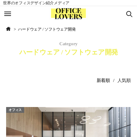
世界のオフィスデザイン紹介メディア
TOP
TOP
ハードウェア / ソフトウェア開発
Category
北アメリカ
北アメリカ
ハードウェア / ソフトウェア開発
ヨーロッパ
ヨーロッパ
アジア
アジア
新着順
人気順
南アメリカ
南アメリカ
オセアニア
オセアニア
オフィス
アフリカ
アフリカ