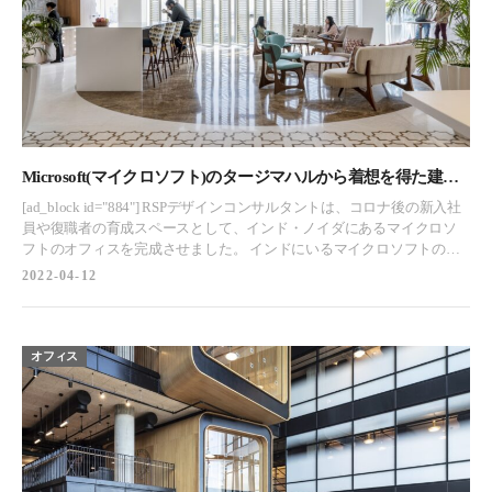
な角を避け、しなやかな形と丸みを帯びた角を使用し、歩いていて心
地よく感じるものにしています。曲面ガラスの壁は、技術的な素晴ら
しさを象徴すると同時に、近代ルーマニアが誕生した30年代の流線型
の建築を思い起こさせるものです。 スラブを切断し、彫刻的な階段を
設置することで、各階の中枢を垂直に統合しました。階段は糸と布の
メタファーであり、通りの向こう側に見える歴史的で格式の高い衣料
品工場に関連しています。そしてパンチングホールのパターンは、
「機械の時代」の国際的なモダニズムのシンボルとしてよく知られて
いるます。 工業の過去と技術の未来への言及があるにもかかわらず、
Microsoft(マイクロソフト)のタージマハルから着想を得た建築
この場所は、合理的で親しみやすい形、天然素材、パステルカラーの
様式の白を基調としたオフィス – ノイダ, インド
[ad_block id="884"] RSPデザインコンサルタントは、コロナ後の新入社
使用によって、暖かく心地よい場所になっています。天然ベニヤ
員や復職者の育成スペースとして、インド・ノイダにあるマイクロソ
（松、灰、オーク）、吸音材としての天然ウールフェルト、ウッドフ
フトのオフィスを完成させました。 インドにいるマイクロソフトのエ
ァイバー天井処理、コルク吸音壁が素材として使用されています。 受
ンジニアにとって、パンデミックの規制が緩和された後にオフィスに
2022-04-12
付/エントランススペース リラックススペース 廊下 廊下 会議室/ミーテ
戻ることは、これまでにない経験となることでしょう。この新しいワ
ィングスペース ワークスペース 階段エリア オープンスペース オープン
ークスペースはマイクロソフトの基本理念である技術主導のインフラ
スペース [ad_block id="1975"] カフェスペース カフェスペース カフェス
と地元の文化的影響をシームレスに融合させたものであり、マイクロ
ペース カフェスペース 階段エリア https://youtu.be/174srIf5GTM
ソフトの社員はこの新しいワークスペースに身を置くことになるので
オフィス
[ad_block id="1970"]
す。この新しいワークスペースは、新入社員だけでなく、これから入
社してくる人たちにとっても、特別な存在になるはずです。インドの
首都ニューデリーの衛星都市ノイダにある6階建てのビルの最上階3階
に、マイクロソフトの最新のインド開発センター（IDC）があります。
このスペースが一般的な企業のワークスペースと異なるのは、その歴
史的な背景が描かれていることです。アイボリーホワイトに塗られた