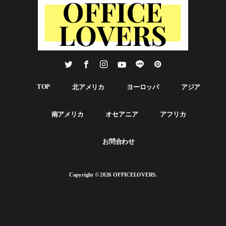
には閉じこもりがちな傾向があるため、このスペースは社員が定期的
に各自のワークステーションから離れ、より多くのコラボレーション
を行うことを促しています。また、ウィーンの街並みを再現したミー
ティングルームや、来客用のカフェテリアも設置され、"人々の分離"よ
りも"会話"に重点を置いています。開かれた場所に周期的に配置された
集中部屋はグループでの会話に適しています。全体として、健康的な
ワークスペースと、多くの共同スペースによるコラボレーションの奨
励に明確な焦点が当てられています。 受付/エントランススペース 会議
室/ミーティングスペース 廊下 オープンスペース カフェスペース オー
TOP
北アメリカ
ヨーロッパ
アジア
プンスペース [ad_block id="1975"] プレイルーム 会議室/ミーティングス
ペース カフェスペース リラックススペース カフェ/レストランスペース
間取り図 https://youtu.be/TUmYc_28A2E [ad_block id="1970"]
南アメリカ
オセアニア
アフリカ
お問合わせ
Copyright © 2026 OFFICELOVERS.