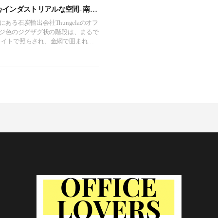
中心インダストリアルな空間- 南ア
ライトで照らされ、金網で囲まれた
います。ズールー語で「火をつけ
ます。しかし、それだけでは終わり
d Groupは、Thungelaとそ
、それを確かなものにしています。
にする、柔軟なパラメーターが設定
レイアウトとデスク構成、そして鉱業
ルを作り上げました。 このス
に「呼吸する空間」を提供すること
ンセプトを浸透させることができた
hungelaのユニークなブランド・
略と最適なデザインとの調和を図っ
1階はミーティングルーム、ホット
います。1階と2階は、チームやマ
り、3階は、ほとんどオフィスにい
テラコッタをアクセントにした会社
レーションやインタラクティブなワ
ぐ中央のアト
最上階には片持ち梁のボードルーム