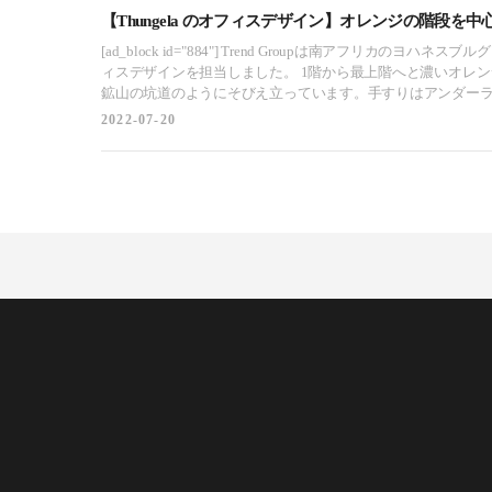
【Thungela のオフィスデザイン】オレンジの階段を
フリカ, ヨハネスブルグ
[ad_block id="884"] Trend Groupは南アフリカのヨハネスブルグにある石炭輸出会社Thungelaのオフ
ィスデザインを担当しました。 1階から最上階へと濃いオレンジ色のジグザグ状の階段は、まるで
鉱山の坑道のようにそびえ立っています。手すりはアンダー
中央のアトリウムの向こう側へ、燃え盛るような光を放って
2022-07-20
る」という意味を持つこの階段は、エントランスに炎を灯し
ません。設計とプロジェクト実施のリーディングカンパニーであるTren
のスタッフのために特別なワークプレイスを提供することで
クライアントは、ハイブリッドワークやコワーキングを可能
された環境を求めていました。Trendは、オープンプランの
のバックグラウンドと調和するインダストリアルなルック＆フィー
ペースは、様々なワークスタイルの組み合わせに対応し、常
ができます。例えば、1つのフロアだけでなく、ビル全体にコ
ことは、Trendのチームにとって非常に満足のいく経験でした。T
アイデンティティのショーケースとして、ワークプレイス戦
ています。 Trendは7ヶ月でインテリアデザインを完成させ、Thungelaは200人以上のスタッフ全員
がオフィスに戻った後、完全に収容できるようになりました。
デスクオフィススペース、コーヒーステーションで占められて
ネージャーが利用するホットデスクやクローズドオフィスがあ
ないエグゼクティブスタッフが利用する。黄色に緑と朱色の
のカラースキームは、クライアントとの対面エリア、コラボ
ークスペース、休憩やダウンタイムゾーンに巧みに統合されています。 各階をつな
リウム階段は、もうひとつのデザイン要素に通じています。