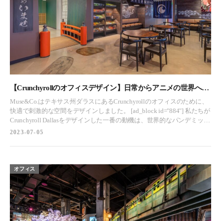
お問合わせ
お問合わせ
プライバシーポリシー
プライバシーポリシー
CLOSE
CLOSE
【Crunchyrollのオフィスデザイン】日常からアニメの世界へと
誘うオフィス- テキサス州, ダラス
Muse&Co.はテキサス州ダラスにあるCrunchyrollのオフィスのために、
快適で刺激的な空間をデザインしました。 [ad_block id="884"] 私たちが
Crunchyroll Dallasをデザインした一番の動機は、世界的なパンデミック
の後、従業員が帰ることのできる有意義な家を提供しながら、従業員
2023-07-05
をサポートし、インスパイアする環境を作ることでした。このプロジ
ェクトは、企業の文化的アイデンティティは、機能的な必需品や壁の
ロゴをはるかに超えるものであるべきだという考えを体現していま
す。Crunchyrollは、アニメのストリーミング・サービスとプロダクシ
オフィス
ョンのリーディング・カンパニーであり、世界中の熱狂的なファンに
アニメの芸術と文化を伝えています。そのため、楽しく、カラフル
で、ストーリー性があり、時には大げさな、そんなクオリティを反映
したオフィスをデザインする必要がありました。 私たちの課題は、
Crunchyrollのアニメメガファンの社員を鼓舞し、クリエイティブなプ