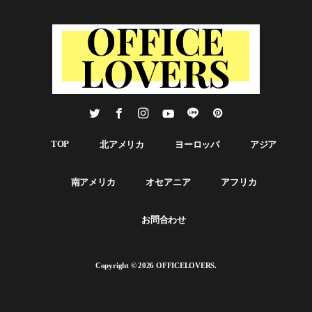
に、アーティスト、デザイナー、映画セットビルダー、マスターファ
静かな山の中の隠れ家です。ヒノキで覆われた温かみのある空間に、
ブリケーターからなる社内チームが集結しました。窓もなく、何もな
植物が自然な柔らかさを与えています。 オフィス・スペースには、神
いキューブ状のロビーには、屋台をテーマにしたカフェやアーケー
秘的な風景やオノマトペが描かれた壁画があり、120リニアフィートの
ド、『ロスト・イン・トランスレーション』で有名なハイアットのラ
廊下には、4つの要素をテーマにしたグラフィックが施されています。
ウンジ、会社のジムや役員会議室に続く薄暗い路地など、東京の下町
私たちは、物理的に構築された空間は、現在に存在することをサポー
を再現したスケール感のある空間が隅々まで作り込まれました。 上階
トし、首尾一貫した企業文化を強化し、家でパジャマを着てソファに
の各フロアは日本の文化、地理、歴史など特定の分野に特化してお
座っているときには得られないユニークな体験を提供する必要がある
り、Crunchyrollのアニメ番組をテーマにした部屋やスペースがありま
と信じています。オフィスのデザインに投資することで、クランチロ
す。ハドルルーム、会議室、簡易キッチン、ラウンジはどれもユニー
ールは社員の福利厚生にも投資しているのです。私たちは、クランチ
クで、アニメの日本でのルーツについて異なる側面を強調していま
ロールのための仕事がこの種のデザイン介入のモデルとなり、従業員
す。 KBMホーグ社とのコラボレーションにより、これらのユニークな
にとって有意義な家をデザインしようとしている他の企業のインスピ
TOP
北アメリカ
ヨーロッパ
アジア
スペースにふさわしい、思慮深く魅力的な家具を選びました。また、
レーションとなることを願っています。 オープンスペース カフェスペ
SenovvA社とのコラボレーションにより、ビル全体のAV設備も構築し
ース カフェスペース 廊下 オープンスペース オープンスペース
ました。その結果、人間工学と生産性、そして発見と遊びのために作
[ad_block id="1975"] コミュニケーションスペース コミュニケーション
南アメリカ
オセアニア
アフリカ
られた現代的なワークプレイスが完成しました。 オープンスペース オ
スペース 会議/ミーティングスペース オープンスペース ワークスペース
ープンスペース 廊下 リラックススペース オープンスペース [ad_block
https://www.youtube.com/live/4iUiT9z8fPA?feature=share [ad_block
id="1975"] コミュニケーションスペース リラックススペース ワークス
お問合わせ
id="1970"]
ペース ワークスペース リラックススペース 会議/ミーティングスペース
[ad_block id="1975"] 会議/ミーティングスペース ワークスペース ワーク
スペース 会議/ミーティングスペース 会議/ミーティングスペース リラ
Copyright © 2026 OFFICELOVERS.
ックススペース オープンスペース [ad_block id="1975"] 会議/ミーティン
グスペース オープンスペース 廊下 カフェスペース
https://youtu.be/UpjkSIguZIM [ad_block id="1970"]