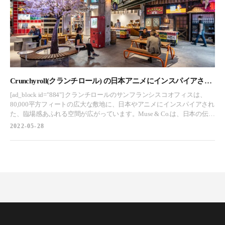
ロセスをサポートし、アニメの世界を表現するポスト・パンデミック
な環境を作ること。つまり、インク、絵の具、音、魔法の世界への入
り口を作るのです。 アニメの世界を徹底的にリサーチし、スペースの
コアとなる機能を深く掘り下げることから始めた私たちは、ウェルカ
ムロビーとレコーディングスタジオを含む中央のコアを軸に、フロア
プランを四分円形に分割しました。 調和を表すコアは、日常から神聖
なアニメの世界へと人をいざないます。エレベーターを降りると、床
から天井までの壁画が伏見稲荷大社の緑豊かな風景を想起させ、旅の
雰囲気を盛り上げます。遠くから見ると、壁画は写真のように見えま
Crunchyroll(クランチロール) の日本アニメにインスパイアされ
すが、近くで見ると、一筆一筆が目に入り、神話上の生き物が下草の
たオフィス – カリフォルニア州 サンフランシスコ
[ad_block id="884"] クランチロールのサンフランシスコオフィスは、
中に潜んでいます。 エメラルドグリーンの竹模様の壁面グラフィッ
80,000平方フィートの広大な敷地に、日本やアニメにインスパイアされ
ク、竹の植え込み、飛び石の道、伝統的なフェンスなど、シュールな
た、臨場感あふれる空間が広がっています。Muse & Co.は、日本の伝統
森が広がるレセプション・ロビーに入ると、現実とファンタジーの境
文化とCrunchyrollのブランドを用いて、カリフォルニア州サンフラン
2022-05-28
界線はあいまいなままです。 見事なモノクロの声優用グリーンルーム
シスコのオフィスのデザインを完成させた。 2019年、Muse & Co.は世
は、マンガの手描き線画を思わせる二次元空間になっています。 アー
界最大のアニメストリーミング・制作会社であるCrunchyrollから、サ
チ型の歩道橋は休憩室に通じており、屋台、市場の露店、麦麹のポス
ンフランシスコの本社をイメージチェンジするよう依頼を受けまし
ター、提灯など、時代劇アニメの街並みが再現されています。手描き
た。4つのフロアに分かれた80,000平方フィートの広大なスペースに
の看板には、アニメの有名店が隠れています。焦がしたような仕上げ
は、完全に没入できる、日本やアニメにインスパイアされた本物の空
の木材や傷んだカフェのテーブルなど、細部に至るまで手が加えられ
間が随所に配置される予定でした。 私たちは、日本の文化、建築、ス
ており、アニメのコンセプト・アーティストが描いたようなシーンに
タイルに触れることなく、本物の日本を体験することはできないと考
命を吹き込んでいます。 温泉スペースは、交流のための刺激的でリラ
え、社員旅行で日本を訪れ、その準備をしました。 サンフランシスコ
ックスした環境を提供します。ヒノキで覆われ、額縁で囲われ、床か
のダウンタウンを離れ、何の変哲もない玄関を入ると、そこは東京の
ら一段高くなっているこのスペースは、日本の伝統的な風呂の技術を
中心地。このビルの第一印象である中央の空間を別世界にするため
使って作られています。 会議室は、富士山の豊かな眺望が楽しめる、