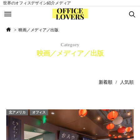
世界のオフィスデザイン紹介メディア
TOP
TOP
映画／メディア／出版
Category
北アメリカ
北アメリカ
映画／メディア／出版
ヨーロッパ
ヨーロッパ
アジア
アジア
新着順
人気順
南アメリカ
南アメリカ
オセアニア
オセアニア
北アメリカ
オフィス
アフリカ
アフリカ