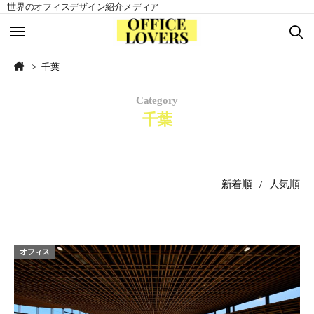
世界のオフィスデザイン紹介メディア
TOP
TOP
千葉
Category
北アメリカ
北アメリカ
千葉
ヨーロッパ
ヨーロッパ
アジア
アジア
新着順
人気順
南アメリカ
南アメリカ
オセアニア
オセアニア
オフィス
アフリカ
アフリカ