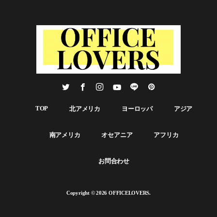
的なデザインで、本社屋前の街路と同じ高さにつくられています。こ
れは、社員の様子を外から見て感じていただくことで、街と同社のつ
ながりを生んでいきたいという想いが込められています。また、細い
木材で編まれた屋根や壁は、まるで着心地の良い服のように社員を包
み込み、一つ屋根の下でともに働く一体感を生み出しました。 さら
に、オフィス内の随所には、主に国内の若手アーティストによるアー
ト作品が飾られており、ファッションとも親和性が高いアート作品
が、社員にインスピレーションをもたらすことを期待しています。同
社は、この本社屋を新たな想像と創造の起点にしていきたいと考えて
います。 近年の働き方の多様化に加え、昨年からは新型コロナウイル
ス感染症対策の観点でリモートワークが推奨されるなど、オフィスの
在り方が変わりつつあります。その一方で、同社は社員同士の対面で
TOP
北アメリカ
ヨーロッパ
アジア
のコミュニケーションも引き続き重要だと考え、週2出社・週3リモー
トワークというハイブリッド型の「新しい働き方」へ移行することに
しました。 企業理念である「世界中をカッコよく、世界中に笑顔
南アメリカ
オセアニア
アフリカ
を。」の実現を、西千葉の本社屋や新しい働き方などを通じてさらに
広がることは間違いありません。 建物外観 ワークスペース ワークスペ
ース ワークスペース [ad_block id="1975"] ワークスペース 理念 会議エ
お問合わせ
リア https://www.youtube.com/watch?v=CFezzqfXe7s [ad_block id="1970"]
Copyright © 2026 OFFICELOVERS.