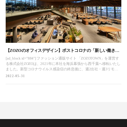
お問合わせ
お問合わせ
プライバシーポリシー
プライバシーポリシー
CLOSE
CLOSE
【ZOZOのオフィスデザイン】ポストコロナの「新しい働き
方」を創造する新オフィス -西千葉
[ad_block id="884"] ファッション通販サイト 「ZOZOTOWN」を運営す
る株式会社ZOZOは、2021年に本社を海浜幕張から西千葉へ移転いたし
ました。新型コロナウイルス感染症の終息後に、週2出社・週3リモー
トワークの「新しい働き方」へ移行し、西千葉の街とつながるZOZOの
2022-05-31
新拠点として、同社ならではの新しい働き方を通じ、新たな価値の創
造を目指したオフィスをつくりました。 新拠点となる本社屋は「想像
と創造の行き交う街、西千葉」をコンセプト。そんな同社の価値をよ
り多くの人たちへ届けていく、新たな一歩となるのが西千葉の本社
屋。 幅広い世代の方々が暮らす西千葉は、文教地区ならではの新しい
ものや価値観を積極的に取り入れる文化を持ち、さらにあたたかい地
域コミュニティもある、緑豊かな美しい地域です。世の中に新たな価
値を創り出していく街としての魅力から、同社の新しい拠点として西
千葉を選びました。 本社屋の執務スペースは、大きな窓が特徴の開放